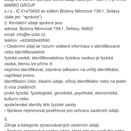
MARKO GROUP
s.r.o., IČ 01470655 se sídlem Boženy Němcové 739/1, Svitavy
(dále jen: "správce").
2. Kontaktní údaje správce jsou
adresa: Boženy Němcové 739/1, Svitavy, 56802
email: info@e-color.cz
telefon: +420608449590
• Osobními údaji se rozumí veškeré informace o identifikované
nebo identifikovatelné
fyzické osobě; identifikovatelnou fyzickou osobou je fyzická
osoba, kterou lze přímo či
nepřímo identifikovat, zejména odkazem na určitý identifikátor,
například jméno,
identifikační číslo, lokační údaje, síťový identifikátor nebo na jeden
či více zvláštních
prvků fyzické, fyziologické, genetické, psychické, ekonomické,
kulturní nebo
společenské identity této fyzické osoby
• Správce nejmenoval pověřence pro ochranu osobních údajů.
II.
Zdroje a kategorie zpracovávaných osobních údajů
• Správce zpracovává osobní údaje, které jste mu poskytl/a nebo