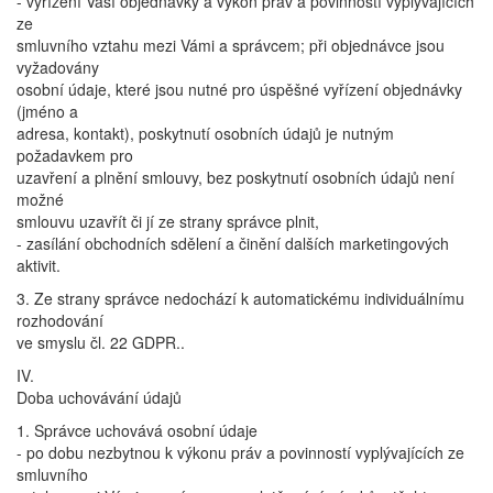
- vyřízení Vaší objednávky a výkon práv a povinností vyplývajících
ze
smluvního vztahu mezi Vámi a správcem; při objednávce jsou
vyžadovány
osobní údaje, které jsou nutné pro úspěšné vyřízení objednávky
(jméno a
adresa, kontakt), poskytnutí osobních údajů je nutným
požadavkem pro
uzavření a plnění smlouvy, bez poskytnutí osobních údajů není
možné
smlouvu uzavřít či jí ze strany správce plnit,
- zasílání obchodních sdělení a činění dalších marketingových
aktivit.
3. Ze strany správce nedochází k automatickému individuálnímu
rozhodování
ve smyslu čl. 22 GDPR..
IV.
Doba uchovávání údajů
1. Správce uchovává osobní údaje
- po dobu nezbytnou k výkonu práv a povinností vyplývajících ze
smluvního